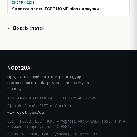
ІНСТРУКЦІЇ
Як встановити ESET HOME після покупки
← До всіх статей
NOD32UA
Продаж ліцензій ESET в Україні: підбір,
продовження та підтримка — для дому та
бізнесу.
ТОВ «СКАЙ ДІДЖИТАЛ ЛАБ» · ЄДРПОУ 40906769
Офіційний сайт ESET в Україні:
www.eset.com/ua
ESET, NOD32, ESET HOME — торгові марки ESET spol. s r.o.
Зображення продуктів — © ESET.
03035, м. Київ, вул. Сурикова, 3, корп. 37