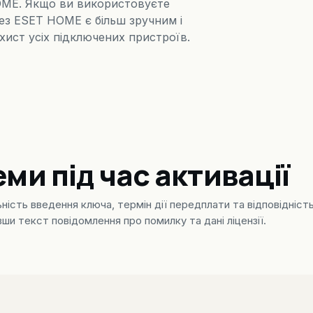
OME. Якщо ви використовуєте
рез ESET HOME є більш зручним і
ист усіх підключених пристроїв.
и під час активації
ність введення ключа, термін дії передплати та відповідність 
ши текст повідомлення про помилку та дані ліцензії.