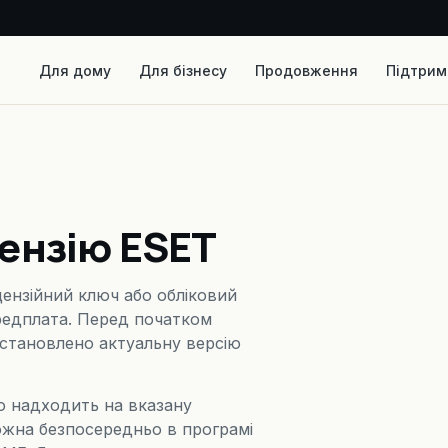
Для дому
Для бізнесу
Продовження
Підтрим
цензію ESET
іцензійний ключ або обліковий
редплата. Перед початком
встановлено актуальну версію
о надходить на вказану
ожна безпосередньо в програмі