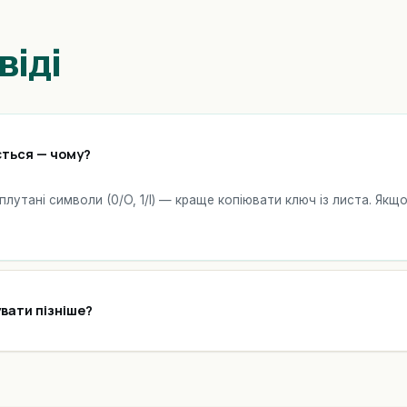
віді
ться — чому?
сплутані символи (0/O, 1/I) — краще копіювати ключ із листа. Як
вати пізніше?