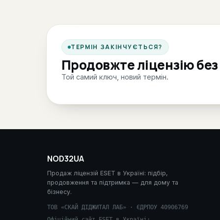
ТЕРМІН ЗАКІНЧУЄТЬСЯ?
Продовжте ліцензію без
Той самий ключ, новий термін.
NOD32UA
Продаж ліцензій ESET в Україні: підбір,
продовження та підтримка — для дому та
бізнесу.
ТОВ «СКАЙ ДІДЖИТАЛ ЛАБ» · ЄДРПОУ 40906769
Офіційний сайт ESET в Україні: