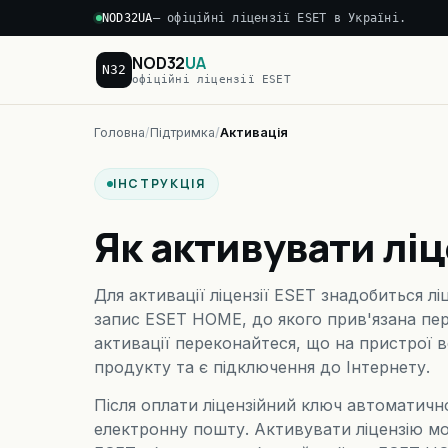
NOD32UA
— офіційні ліцензії ESET в Україні.
NOD32
UA
N32
офіційні ліцензії ESET
Головна
Підтримка
Активація
ІНСТРУКЦІЯ
Як активувати лі
Для активації ліцензії ESET знадобиться л
запис ESET HOME, до якого прив'язана пе
активації переконайтеся, що на пристрої 
продукту та є підключення до Інтернету.
Після оплати ліцензійний ключ автоматичн
електронну пошту. Активувати ліцензію м