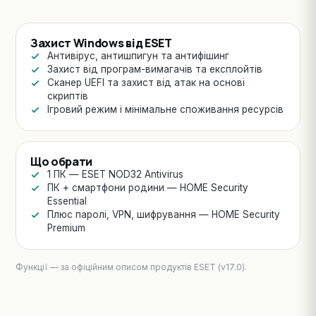
Захист Windows від ESET
Антивірус, антишпигун та антифішинг
Захист від програм-вимагачів та експлойтів
Сканер UEFI та захист від атак на основі
скриптів
Ігровий режим і мінімальне споживання ресурсів
Що обрати
1 ПК — ESET NOD32 Antivirus
ПК + смартфони родини — HOME Security
Essential
Плюс паролі, VPN, шифрування — HOME Security
Premium
Функції — за офіційним описом продуктів ESET (v17.0).