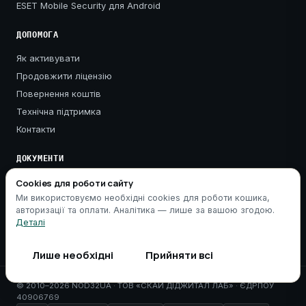
ESET Mobile Security для Android
ДОПОМОГА
Як активувати
Продовжити ліцензію
Повернення коштів
Технічна підтримка
Контакти
ДОКУМЕНТИ
Публічна оферта
Cookies для роботи сайту
Ми використовуємо необхідні cookies для роботи кошика,
Політика конфіденційності
авторизації та оплати. Аналітика — лише за вашою згодою.
Cookies
Деталі
Гарантійні умови
Лише необхідні
Прийняти всі
© 2010–2026 NOD32UA · ТОВ «СКАЙ ДІДЖИТАЛ ЛАБ» · ЄДРПОУ
40906769